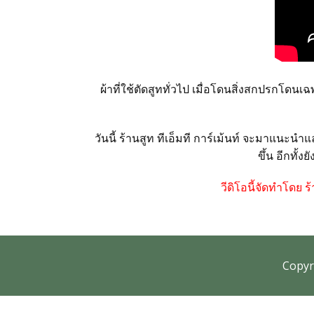
สั่งซื้อชุดสูทสำเร็จรูป
สั่งตัดชุดสูทออนไลน์
ผ้าที่ใช้ตัดสูททั่วไป เมื่อโดนสิ่งสกปรกโดนเฉพา
บริการให้เช่าชุดสูท
บริการแก้ไขชุดสูท
วันนี้ ร้านสูท ทีเอ็มที การ์เม้นท์ จะมาแนะน
ขึ้น อีกทั้
บริการซักแห้งและดูแลชุดสูท
วีดิโอนี้จัดทำโดย 
ลูกค้าที่ใช้บริการกับเรา
Copyr
รีวิวจากลูกค้า
บทความแนะนำ