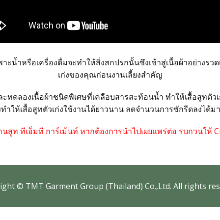
ะน้ำหรือเครื่องดื่มจะทำให้สิ่งสกปรกนั้นซึงเช้าสู่เนื้อผ้าอย่างรวดเร
เก่งของคุณก่อนงานเลี้ยงสำคัญ
ำและทดลองเนื้อผ้าชนิดพิเศษที่เคลือบสารสะท้อนน้ำ ทำให้เสื้อสูทตั
งยังทำให้เสื้อสูทตัวเก่งใช้งานได้ยาวนาน ลดจำนวนการซักรีดลงได้มา
ร้านสูท ทีเอ็มที การ์เม้นท์ หากต้องการนำไปเผยแพร่ต่อ รบกวนให้
ig​ht © TMT Garment Group (Thailand) Co.,Ltd. All rights res