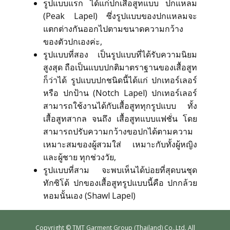
รูปแบบแรก ได้แก่ปกเสื้อสูทแบบ ปกแหลม
สั่งซื้อชุดสูทสำเร็จรูป
(Peak Lapel) ซึ่งรูปแบบของปกแหลมจะ
แตกต่างกันออกไปตามขนาดความกว้าง
สั่งตัดชุดสูทออนไลน์
ของตัวปกเองค่ะ,
รูปแบบที่สอง เป็นรูปแบบที่ได้รับความนิยม
สูงสุด ถือเป็นแบบปกติมาตราฐานของเสื้อสูท
บริการให้เช่าชุดสูท
ก็ว่าได้ รูปแบบปกชนิดนี้ได้แก่ ปกเทอร์เลอร์
หรือ ปกป้าน (Notch Lapel) ปกเทอร์เลอร์
บริการแก้ไขชุดสูท
สามารถใช้งานได้กับเสื้อสูททุกรูปแบบ ทั้ง
เสื้อสูทสากล จนถึง เสื้อสูทแบบแฟชั่น โดย
สามารถปรับความกว้างขอปกได้ตามความ
บริการซักแห้งและดูแลชุดสูท
เหมาะสมของผู้สวมใส่ เหมาะกับทั้งผู้หญิง
และผู้ชาย ทุกช่วงวัย,
ลูกค้าที่ใช้บริการกับเรา
รูปแบบที่สาม จะพบเห็นได้บ่อยที่สุดบนชุด
ทักซิโด้ ปกของเสื้อสูทรูปแบบนี้คือ ปกกล้วย
หอมนั้นเอง (Shawl Lapel)
รีวิวจากลูกค้า
บทความแนะนำ
Copyrig​ht © TMT Garment Group (Thailand) Co.,Ltd. All