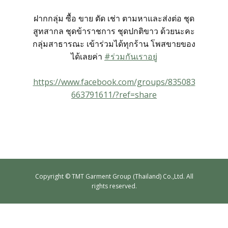
สั่งซื้อชุดสูทสำเร็จรูป
ฝากกลุ่ม ซื้อ ขาย ตัด เช่า ตามหาและส่งต่อ ชุด
สูทสากล ชุดข้าราชการ ชุดปกติขาว ด้วยนะคะ
สั่งตัดชุดสูทออนไลน์
กลุ่มสาธารณะ เข้าร่วมได้ทุกร้าน โพสขายของ
ได้เลยค่า
#ร่วมกันเราอยู่
บริการให้เช่าชุดสูท
https://www.facebook.com/groups/835083
663791611/?ref=share
บริการแก้ไขชุดสูท
บริการซักแห้งและดูแลชุดสูท
ลูกค้าที่ใช้บริการกับเรา
Copyrig​ht © TMT Garment Group (Thailand) Co.,Ltd. All
rights reserved.
รีวิวจากลูกค้า
บทความแนะนำ