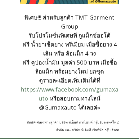
สั่งซื้อชุดสูทสำเร็จรูป
พิเศษ!!! สำหรับลูกค้า TMT Garment
สั่งตัดชุดสูทออนไลน์
Group
รับโปรโมชั่นพิเศษที่ กูแม็กซ์ออโต้
บริการให้เช่าชุดสูท
ฟรี น้ำยาเช็ดยาง พรีเมี่ยม เมื่อซื้อยาง 4
เส้น หรือ ล้อแม็ก 4 วง
บริการแก้ไขชุดสูท
ฟรี คูปองน้ำมัน มูลค่า 500 บาท เมื่อซื้อ
ล้อแม็ก พร้อมยางใหม่ ยกชุด
ดูรายละเอียดเพิ่มเติมได้ที่
บริการซักแห้งและดูแลชุดสูท
https://www.facebook.com/gumaxa
uto
หรือสอบถามทางไลน์
ลูกค้าที่ใช้บริการกับเรา
@Gumaxauto ได้เลยค่ะ
รีวิวจากลูกค้า
สิทธิพิเศษเฉพาะลูกค้า บริษัท ทีเอ็มที การ์เม้นท์ กรุ๊ป (ประเทศไทย)
จำกัด และ บริษัท ทีเอ็มที เร้นท์ทัล กรุ๊ป จำกัด
บทความแนะนำ