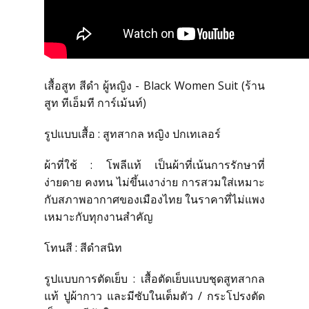
สั่งซื้อชุดสูทสำเร็จรูป
สั่งตัดชุดสูทออนไลน์
เสื้อสูท สีดำ ผู้หญิง - Black Women Suit (ร้าน
บริการให้เช่าชุดสูท
สูท ทีเอ็มที การ์เม้นท์)
รูปแบบเสื้อ : สูทสากล หญิง ปกเทเลอร์
บริการแก้ไขชุดสูท
ผ้าที่ใช้ : โพลีแท้ เป็นผ้าที่เน้นการรักษาที่
บริการซักแห้งและดูแลชุดสูท
ง่ายดาย คงทน ไม่ขึ้นเงาง่าย การสวมใส่เหมาะ
กับสภาพอากาศของเมืองไทย ในราคาที่ไม่แพง
เหมาะกับทุกงานสำคัญ
ลูกค้าที่ใช้บริการกับเรา
โทนสี : สีดำสนิท
รีวิวจากลูกค้า
รูปแบบการตัดเย็บ : เสื้อตัดเย็บแบบชุดสูทสากล
แท้ ปูผ้ากาว และมีซับในเต็มตัว / กระโปรงตัด
บทความแนะนำ