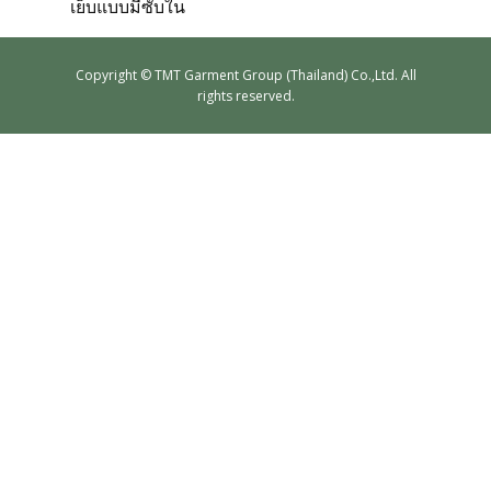
เย็บแบบมีซับใน
ตัวอย่างเสื้อสูทและเนื้อผ้า
Copyrig​ht © TMT Garment Group (Thailand) Co.,Ltd. All
rights reserved.
ตัวอย่างเสื้อสูทตามโทนสี
ตัวอย่างเสื้อสูทตามรูปแบบ
คลังวิดีโอ
ข่าวสารและกิจกรรม
เรื่องราวของเรา
การคุ้มครองผู้บริโภค