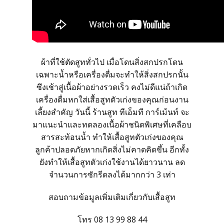
สั่งซื้อชุดสูทสำเร็จรูป
สั่งตัดชุดสูทออนไลน์
ผ้าที่ใช้ตัดสูททั่วไป เมื่อโดนสิ่งสกปรกโดน
บริการให้เช่าชุดสูท
เฉพาะน้ำหรือเครื่องดื่มจะทำให้สิ่งสกปรกนั้น
ซึงเช้าสู่เนื้อผ้าอย่างรวดเร็ว คงไม่ดีแน่ถ้าเกิด
บริการแก้ไขชุดสูท
เครื่องดื่มหกใส่เสื้อสูทตัวเก่งของคุณก่อนงาน
เลี้ยงสำคัญ วันนี้ ร้านสูท ทีเอ็มที การ์เม้นท์ จะ
มาแนะนำและทดลองเนื้อผ้าชนิดพิเศษที่เคลือบ
บริการซักแห้งและดูแลชุดสูท
สารสะท้อนน้ำ ทำให้เสื้อสูทตัวเก่งของคุณ
ลูกค้าปลอดภัยหากเกิดสิ่งไม่คาดคิดขึ้น อีกทั้ง
ลูกค้าที่ใช้บริการกับเรา
ยังทำให้เสื้อสูทตัวเก่งใช้งานได้ยาวนาน ลด
จำนวนการซักรีดลงได้มากกว่า 3 เท่า
รีวิวจากลูกค้า
สอบถามข้อมูลเพิ่มเติมเกี่ยวกับเสื้อสูท
โทร 08 13 99 88 44
บทความแนะนำ