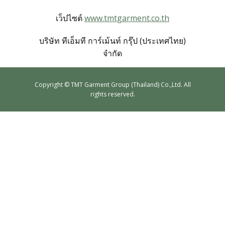
เว็ปไซต์
www.tmtgarment.co.th
ตัวอย่างเสื้อสูทและเนื้อผ้า
บริษัท ทีเอ็มที การ์เม้นท์ กรุ๊ป (ประเทศไทย)
จำกัด
ตัวอย่างเสื้อสูทตามโทนสี
Copyrig​ht © TMT Garment Group (Thailand) Co.,Ltd. All
ตัวอย่างเสื้อสูทตามรูปแบบ
rights reserved.
คลังวิดีโอ
ข่าวสารและกิจกรรม
เรื่องราวของเรา
การคุ้มครองผู้บริโภค